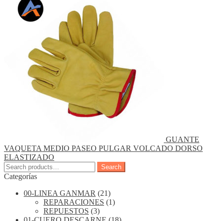
GUANTE
VAQUETA MEDIO PASEO PULGAR VOLCADO DORSO
ELASTIZADO
Search
Search
for:
Categorías
00-LINEA GANMAR
(21)
REPARACIONES
(1)
REPUESTOS
(3)
01-CUERO DESCARNE
(18)