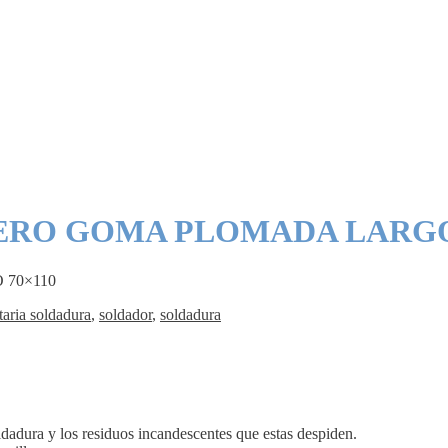
ERO GOMA PLOMADA LARGO 
70×110
aria soldadura
,
soldador
,
soldadura
ldadura y los residuos incandescentes que estas despiden.