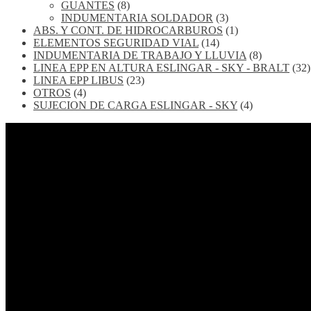
GUANTES
(8)
INDUMENTARIA SOLDADOR
(3)
ABS. Y CONT. DE HIDROCARBUROS
(1)
ELEMENTOS SEGURIDAD VIAL
(14)
INDUMENTARIA DE TRABAJO Y LLUVIA
(8)
LINEA EPP EN ALTURA ESLINGAR - SKY - BRALT
(32)
LINEA EPP LIBUS
(23)
OTROS
(4)
SUJECION DE CARGA ESLINGAR - SKY
(4)