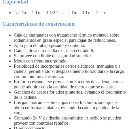
Capacidad
1/2 Tn. – 1 Tn. – 1 1/2 Tn. – 2 Tn. – 3 Tn. – 5 Tn.
Características de construcción
Caja de engranajes con tratamiento térmico montada sobre
rodamientos en
grasa especial para cajas de reducciones
.
Apto para el trabajo pesado y continuo.
Cadena de acero de alta resistencia Grado 8.
Se provee con
límite de seguridad
superior.
Motor con freno incorporado.
Posibilidad de incorporarles carros eléctricos, manuales o a
cadena, permitiendo el desplazamiento horizontal de la carga
con un mínimo de esfuerzo.
En forma estándar se provee con 3 metros de cadena, pero se
puede adquirir con la cantidad de metros que se necesite.
Ganchos de aceros forjados giratorios, evitando el torcimiento
de la cadena.
Los ganchos ante sobrecargas no se fracturan, sino que se
abren en forma paulatina, evitando la caida repentina de la
carga.
Comando 24 V
de diseño ergonómico. A pedido se pueden
proveer con
controles remótos.
Diseño compacto.