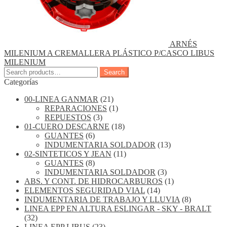
ARNÉS
MILENIUM A CREMALLERA PLÁSTICO P/CASCO LIBUS
MILENIUM
Search
Search
for:
Categorías
00-LINEA GANMAR
(21)
REPARACIONES
(1)
REPUESTOS
(3)
01-CUERO DESCARNE
(18)
GUANTES
(6)
INDUMENTARIA SOLDADOR
(13)
02-SINTETICOS Y JEAN
(11)
GUANTES
(8)
INDUMENTARIA SOLDADOR
(3)
ABS. Y CONT. DE HIDROCARBUROS
(1)
ELEMENTOS SEGURIDAD VIAL
(14)
INDUMENTARIA DE TRABAJO Y LLUVIA
(8)
LINEA EPP EN ALTURA ESLINGAR - SKY - BRALT
(32)
LINEA EPP LIBUS
(23)